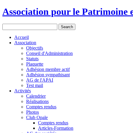
Association pour le Patrimoine e
Accueil
Association
Objectifs
Conseil d'Administration
Statuts
Plaquette
Adhésion membre actif
Adhésion sympathisant
AG de l'APAI
Test mail
Activités
Calendrier
Réalisations
Comptes rendus
Photos
Club Opale
Comptes rendus
Articles-Formation