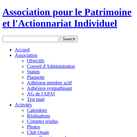
Association pour le Patrimoine
et l'Actionnariat Individuel
Accueil
Association
Objectifs
Conseil d'Administration
Statuts
Plaquette
Adhésion membre actif
Adhésion sympathisant
AG de l'APAI
Test mail
Activités
Calendrier
Réalisations
Comptes rendus
Photos
Club Opale