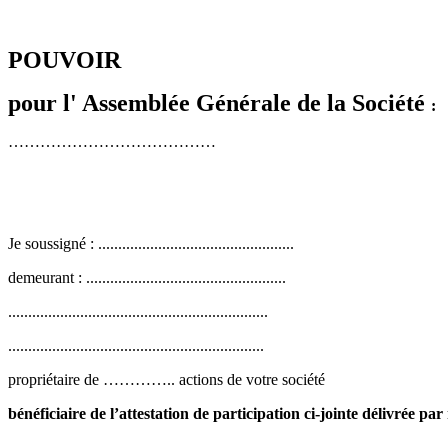
POUVOIR
pour l' Assemblée Générale de la Société
:
…………………………………
Je soussigné : .................................................
demeurant : ..................................................
.................................................................
................................................................
propriétaire de ………….. actions de votre société
bénéficiaire de l’attestation de participation ci-jointe délivrée p
.....................................................................