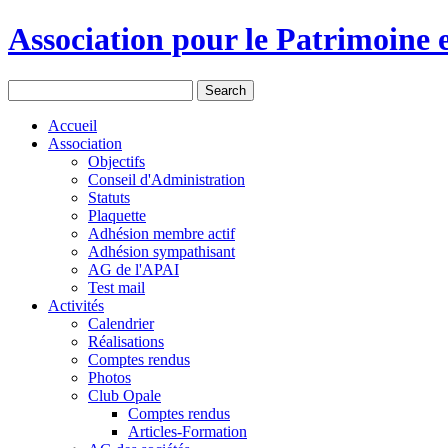
Association pour le Patrimoine e
Accueil
Association
Objectifs
Conseil d'Administration
Statuts
Plaquette
Adhésion membre actif
Adhésion sympathisant
AG de l'APAI
Test mail
Activités
Calendrier
Réalisations
Comptes rendus
Photos
Club Opale
Comptes rendus
Articles-Formation