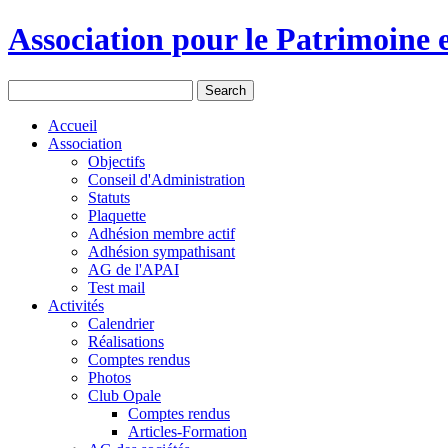
Association pour le Patrimoine e
Accueil
Association
Objectifs
Conseil d'Administration
Statuts
Plaquette
Adhésion membre actif
Adhésion sympathisant
AG de l'APAI
Test mail
Activités
Calendrier
Réalisations
Comptes rendus
Photos
Club Opale
Comptes rendus
Articles-Formation