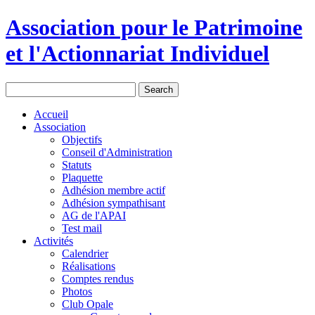
Association pour le Patrimoine
et l'Actionnariat Individuel
Accueil
Association
Objectifs
Conseil d'Administration
Statuts
Plaquette
Adhésion membre actif
Adhésion sympathisant
AG de l'APAI
Test mail
Activités
Calendrier
Réalisations
Comptes rendus
Photos
Club Opale