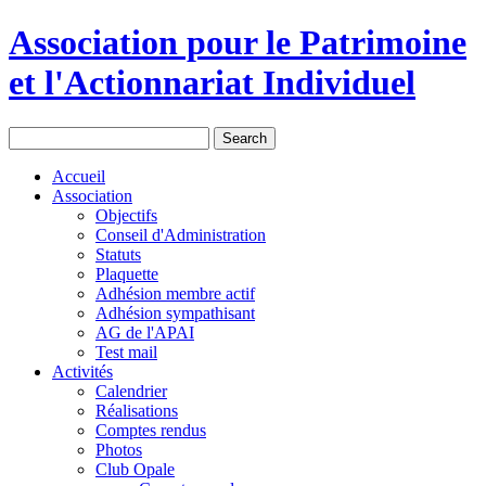
Association pour le Patrimoine
et l'Actionnariat Individuel
Accueil
Association
Objectifs
Conseil d'Administration
Statuts
Plaquette
Adhésion membre actif
Adhésion sympathisant
AG de l'APAI
Test mail
Activités
Calendrier
Réalisations
Comptes rendus
Photos
Club Opale