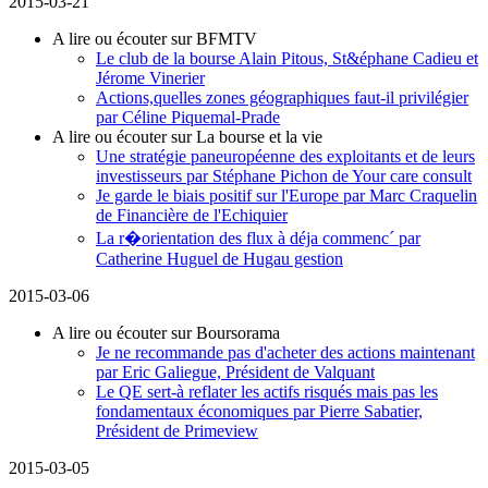
2015-03-21
A lire ou écouter sur BFMTV
Le club de la bourse Alain Pitous, St&éphane Cadieu et
Jérome Vinerier
Actions,quelles zones géographiques faut-il privilégier
par Céline Piquemal-Prade
A lire ou écouter sur La bourse et la vie
Une stratégie paneuropéenne des exploitants et de leurs
investisseurs par Stéphane Pichon de Your care consult
Je garde le biais positif sur l'Europe par Marc Craquelin
de Financière de l'Echiquier
La r�orientation des flux à déja commenc´ par
Catherine Huguel de Hugau gestion
2015-03-06
A lire ou écouter sur Boursorama
Je ne recommande pas d'acheter des actions maintenant
par Eric Galiegue, Président de Valquant
Le QE sert-à reflater les actifs risqués mais pas les
fondamentaux économiques par Pierre Sabatier,
Président de Primeview
2015-03-05