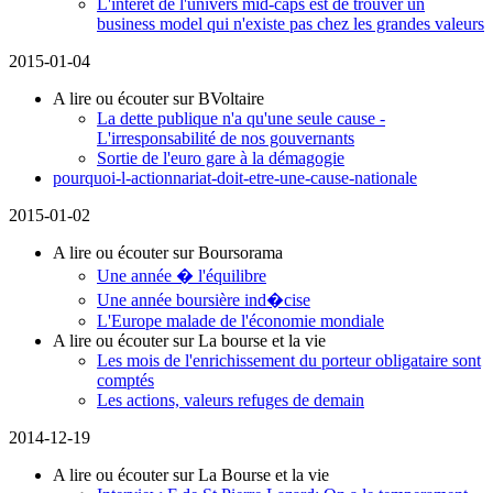
L'interet de l'univers mid-caps est de trouver un
business model qui n'existe pas chez les grandes valeurs
2015-01-04
A lire ou écouter sur BVoltaire
La dette publique n'a qu'une seule cause -
L'irresponsabilité de nos gouvernants
Sortie de l'euro gare à la démagogie
pourquoi-l-actionnariat-doit-etre-une-cause-nationale
2015-01-02
A lire ou écouter sur Boursorama
Une année � l'équilibre
Une année boursière ind�cise
L'Europe malade de l'économie mondiale
A lire ou écouter sur La bourse et la vie
Les mois de l'enrichissement du porteur obligataire sont
comptés
Les actions, valeurs refuges de demain
2014-12-19
A lire ou écouter sur La Bourse et la vie