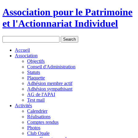
Association pour le Patrimoine
et l'Actionnariat Individuel
Accueil
Association
Objectifs
Conseil d'Administration
Statuts
Plaquette
Adhésion membre actif
Adhésion sympathisant
AG de l'APAI
Test mail
Activités
Calendrier
Réalisations
Comptes rendus
Photos
Club Opale