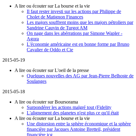
A lire ou écouter sur La bourse et la vie
Il faut rester investi sur les actions par Philippe de
Cholet de Matignon Finances
Les majors souffrent moins que les majors pétroliers par
Sandrine Cauvin de Turgot AM
On nage dans les abérrations par Simone Wapler -
Agora
L'économie américaine est en bonne forme par Bruno
Cavalier de Oddo et Cie
2015-05-19
A lire ou écouter sur L'oeil de la presse
Quelques nouvelles des AG par Jean-Pierre Belhoste de
Soulanges
2015-05-18
A lire ou écouter sur Boursorama
Surpondérer les actions malgré tout (Fidelity
L'alignement des planetes n'est plus ce qu'il était
A lire ou écouter sur La bourse et la vie
Une distorsion entre la sphère économique et la sphère
financière par Jacques Antoine Bretteil, président
financière icg