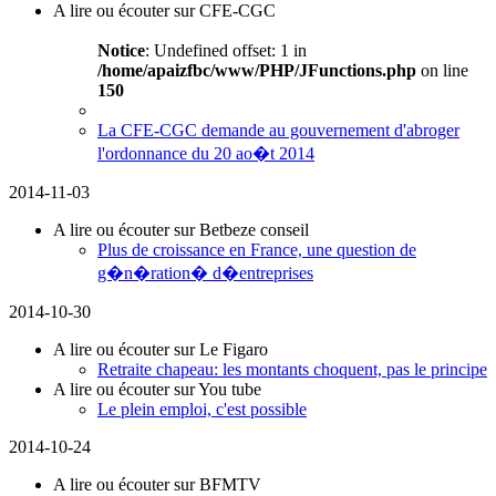
A lire ou écouter sur CFE-CGC
Notice
: Undefined offset: 1 in
/home/apaizfbc/www/PHP/JFunctions.php
on line
150
La CFE-CGC demande au gouvernement d'abroger
l'ordonnance du 20 ao�t 2014
2014-11-03
A lire ou écouter sur Betbeze conseil
Plus de croissance en France, une question de
g�n�ration� d�entreprises
2014-10-30
A lire ou écouter sur Le Figaro
Retraite chapeau: les montants choquent, pas le principe
A lire ou écouter sur You tube
Le plein emploi, c'est possible
2014-10-24
A lire ou écouter sur BFMTV