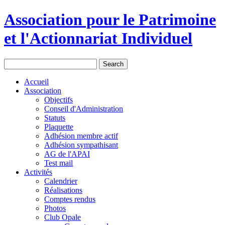
Association pour le Patrimoine
et l'Actionnariat Individuel
Accueil
Association
Objectifs
Conseil d'Administration
Statuts
Plaquette
Adhésion membre actif
Adhésion sympathisant
AG de l'APAI
Test mail
Activités
Calendrier
Réalisations
Comptes rendus
Photos
Club Opale