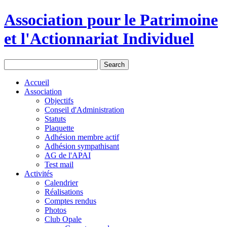
Association pour le Patrimoine
et l'Actionnariat Individuel
Accueil
Association
Objectifs
Conseil d'Administration
Statuts
Plaquette
Adhésion membre actif
Adhésion sympathisant
AG de l'APAI
Test mail
Activités
Calendrier
Réalisations
Comptes rendus
Photos
Club Opale