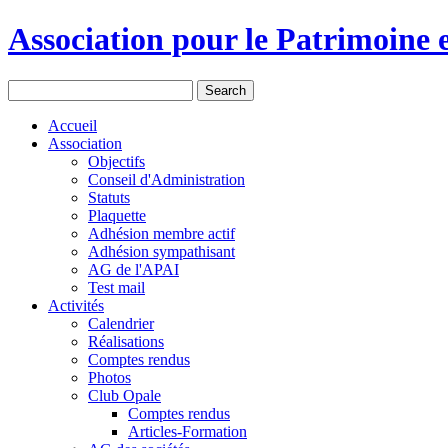
Association pour le Patrimoine e
Accueil
Association
Objectifs
Conseil d'Administration
Statuts
Plaquette
Adhésion membre actif
Adhésion sympathisant
AG de l'APAI
Test mail
Activités
Calendrier
Réalisations
Comptes rendus
Photos
Club Opale
Comptes rendus
Articles-Formation