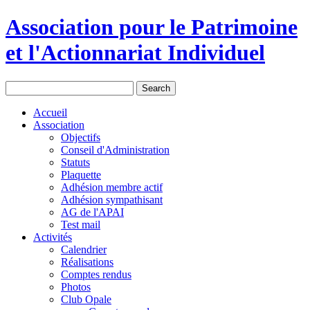
Association pour le Patrimoine
et l'Actionnariat Individuel
Accueil
Association
Objectifs
Conseil d'Administration
Statuts
Plaquette
Adhésion membre actif
Adhésion sympathisant
AG de l'APAI
Test mail
Activités
Calendrier
Réalisations
Comptes rendus
Photos
Club Opale